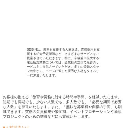
SEISINは、業務を支援する人材派遣、直接採用を支
援する紹介予定派遣など、さまざまなサービスをご
提案させていただきます。特に、今後益々拡大する
電話応対業務については、企業様の立場で最善のサ
ービスをご提供させていただき、多くの登録スタッ
フの中から、ニーズに適した優秀な人材をタイムリ
ーに派遣いたします。
人材派遣
▼
お客様の抱える「教育や労務に対する時間や手間」を軽減いたします。
短期でも長期でも、少ない人数でも、多人数でも、「必要な期間で必要
な人数」を派遣いたします。また、「無駄な募集費や面接の手間」も削
減できます。突然の欠員補充や繁忙期、イベントプロモーションや新規
プロジェクトのための増員などにも貢献いたします。
■人材派遣とは