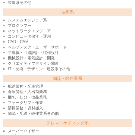
製造系その他
技術系
システムエンジニア系
プログラマー
ネットワークエンジニア
コンピュータ保守・運用
CAD・CAM
ヘルプデスク・ユーザーサポート
半導体・回路設計・試作設計
機械設計・電気設計・開発
クリエイティブデザイン関連
IT・技術・デザイン・建設系その他
物流・軽作業系
配送業務・配車管理
倉庫管理・入出荷業務
梱包・仕分・検品業務
フォークリフト作業
清掃業務・資材搬入
物流・配送・軽作業系その他
テレマーケティング系
スーパーバイザー